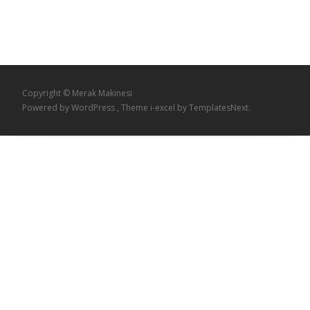
Copyright © Merak Makinesi
Powered by WordPress
, Theme
i-excel
by TemplatesNext.