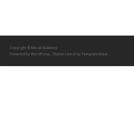
Copyright © Merak Makinesi
Powered by WordPress
, Theme
i-excel
by TemplatesNext.