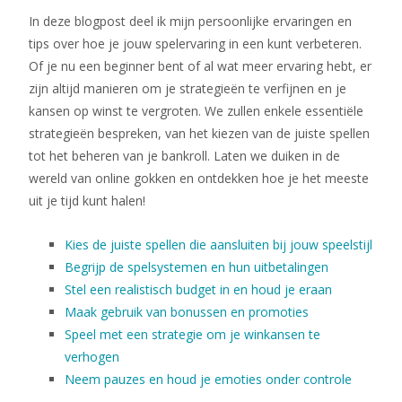
In deze blogpost deel ik mijn persoonlijke ervaringen en
tips over hoe je jouw spelervaring in een kunt verbeteren.
Of je nu een beginner bent of al wat meer ervaring hebt, er
zijn altijd manieren om je strategieën te verfijnen en je
kansen op winst te vergroten. We zullen enkele essentiële
strategieën bespreken, van het kiezen van de juiste spellen
tot het beheren van je bankroll. Laten we duiken in de
wereld van online gokken en ontdekken hoe je het meeste
uit je tijd kunt halen!
Kies de juiste spellen die aansluiten bij jouw speelstijl
Begrijp de spelsystemen en hun uitbetalingen
Stel een realistisch budget in en houd je eraan
Maak gebruik van bonussen en promoties
Speel met een strategie om je winkansen te
verhogen
Neem pauzes en houd je emoties onder controle