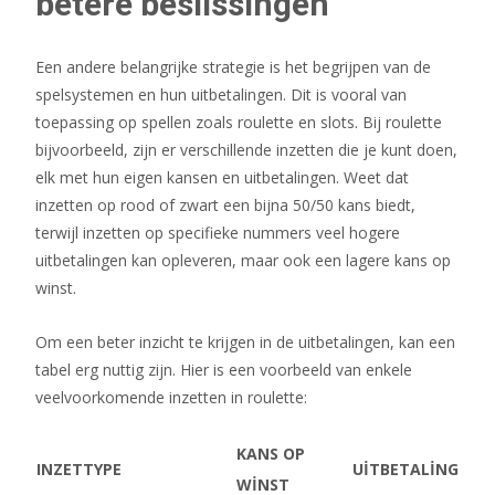
betere beslissingen
Een andere belangrijke strategie is het begrijpen van de
spelsystemen en hun uitbetalingen. Dit is vooral van
toepassing op spellen zoals roulette en slots. Bij roulette
bijvoorbeeld, zijn er verschillende inzetten die je kunt doen,
elk met hun eigen kansen en uitbetalingen. Weet dat
inzetten op rood of zwart een bijna 50/50 kans biedt,
terwijl inzetten op specifieke nummers veel hogere
uitbetalingen kan opleveren, maar ook een lagere kans op
winst.
Om een beter inzicht te krijgen in de uitbetalingen, kan een
tabel erg nuttig zijn. Hier is een voorbeeld van enkele
veelvoorkomende inzetten in roulette:
KANS OP
INZETTYPE
UITBETALING
WINST