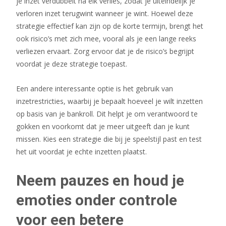
je inzet verdubbelt na elk verlies, zodat je uiteindelijk je
verloren inzet terugwint wanneer je wint. Hoewel deze
strategie effectief kan zijn op de korte termijn, brengt het
ook risico’s met zich mee, vooral als je een lange reeks
verliezen ervaart. Zorg ervoor dat je de risico’s begrijpt
voordat je deze strategie toepast.
Een andere interessante optie is het gebruik van
inzetrestricties, waarbij je bepaalt hoeveel je wilt inzetten
op basis van je bankroll. Dit helpt je om verantwoord te
gokken en voorkomt dat je meer uitgeeft dan je kunt
missen. Kies een strategie die bij je speelstijl past en test
het uit voordat je echte inzetten plaatst.
Neem pauzes en houd je
emoties onder controle
voor een betere