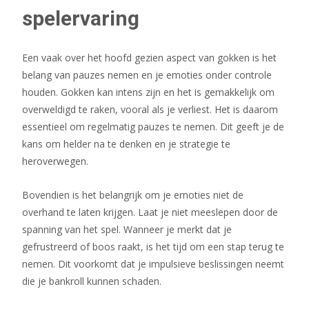
spelervaring
Een vaak over het hoofd gezien aspect van gokken is het
belang van pauzes nemen en je emoties onder controle
houden. Gokken kan intens zijn en het is gemakkelijk om
overweldigd te raken, vooral als je verliest. Het is daarom
essentieel om regelmatig pauzes te nemen. Dit geeft je de
kans om helder na te denken en je strategie te
heroverwegen.
Bovendien is het belangrijk om je emoties niet de
overhand te laten krijgen. Laat je niet meeslepen door de
spanning van het spel. Wanneer je merkt dat je
gefrustreerd of boos raakt, is het tijd om een stap terug te
nemen. Dit voorkomt dat je impulsieve beslissingen neemt
die je bankroll kunnen schaden.