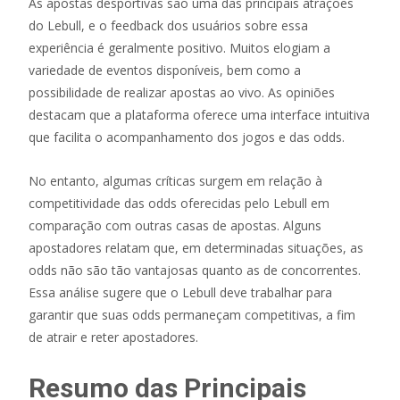
As apostas desportivas são uma das principais atrações
do Lebull, e o feedback dos usuários sobre essa
experiência é geralmente positivo. Muitos elogiam a
variedade de eventos disponíveis, bem como a
possibilidade de realizar apostas ao vivo. As opiniões
destacam que a plataforma oferece uma interface intuitiva
que facilita o acompanhamento dos jogos e das odds.
No entanto, algumas críticas surgem em relação à
competitividade das odds oferecidas pelo Lebull em
comparação com outras casas de apostas. Alguns
apostadores relatam que, em determinadas situações, as
odds não são tão vantajosas quanto as de concorrentes.
Essa análise sugere que o Lebull deve trabalhar para
garantir que suas odds permaneçam competitivas, a fim
de atrair e reter apostadores.
Resumo das Principais